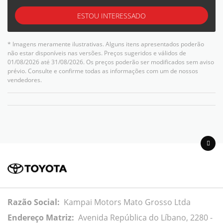
ESTOU INTERESSADO
* Imagens meramente ilustrativas. Alguns itens apresentados poderão
não estar disponíveis nas versões. Preços sugeridos e válidos de
01/08/2026 até 31/08/2026. Os preços poderão ser modificados sem aviso
prévio. Consulte e confirme todas as informações com um de nossos
vendedores.
Razão Social:
Kampai Motors Mato Grosso Ltda
Endereço Matriz:
Avenida República do Líbano, 2280 -