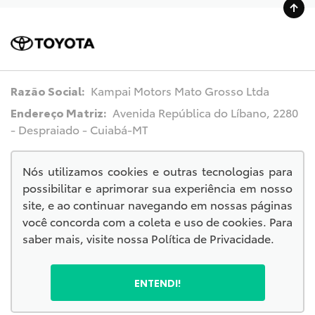
Razão Social:
Kampai Motors Mato Grosso Ltda
Endereço Matriz:
Avenida República do Líbano, 2280
- Despraiado - Cuiabá-MT
Nós utilizamos cookies e outras tecnologias para
possibilitar e aprimorar sua experiência em nosso
© Copyright 2026
site, e ao continuar navegando em nossas páginas
AutoForce - Todos os direitos reservados.
você concorda com a coleta e uso de cookies. Para
.
saber mais, visite nossa
Política de Privacidade
.
ENTENDI!
No trânsito, escolha a vida.