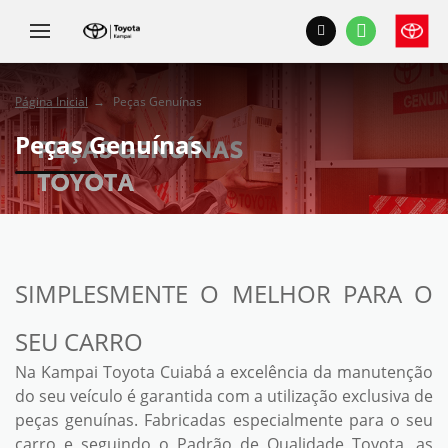
Página Inicial
Peças Genuínas
Peças Genuínas
SIMPLESMENTE O MELHOR PARA O
SEU CARRO
Na Kampai Toyota Cuiabá a excelência da manutenção
do seu veículo é garantida com a utilização exclusiva de
peças genuínas. Fabricadas especialmente para o seu
carro e seguindo o Padrão de Qualidade Toyota, as