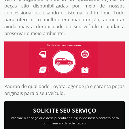
peças são disponibilizadas por meio de nossos
concessionários, usando o sistema Just in Time. Tudo
para oferecer o melhor em manutenção, aumentar
ainda mais a durabilidade do seu veículo e ajudar a
preservar o meio ambiente.
Padrão de qualidade Toyota, agende já e garanta peças
originais para o seu veículo.
SOLICITE SEU SERVIÇO
Informe o serviço que deseja realizar e aguarde nosso contato para
confirmação da solicitação.