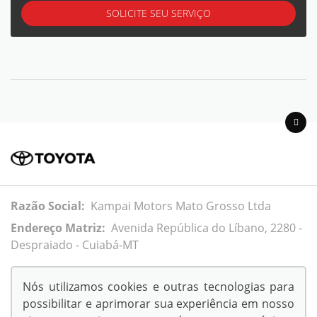
SOLICITE SEU SERVIÇO
Razão Social:
Kampai Motors Mato Grosso Ltda
Endereço Matriz:
Avenida República do Líbano, 2280 -
Despraiado - Cuiabá-MT
Nós utilizamos cookies e outras tecnologias para
possibilitar e aprimorar sua experiência em nosso
© Copyright 2026