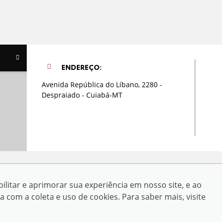
ENDEREÇO:
Avenida República do Líbano, 2280 -
Despraiado - Cuiabá-MT
rosso Ltda
ilitar e aprimorar sua experiência em nosso site, e ao
do Líbano, 2280 - Despraiado - Cuiabá-MT
om a coleta e uso de cookies. Para saber mais, visite
servados.