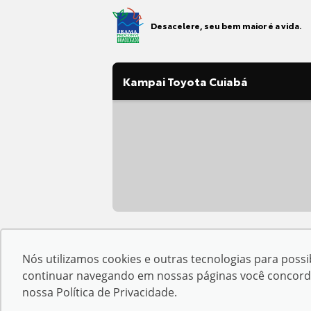
Desacelere, seu bem maior é a vida.
Kampai Toyota Cuiabá
Razão Social:
Kampai Motors Mato G
Nós utilizamos cookies e outras tecnologias para possib
Endereço Matriz:
Avenida República 
continuar navegando em nossas páginas você concorda c
nossa
Política de Privacidade
.
© Copyright 2026
AutoForce - Todos os direitos re
.