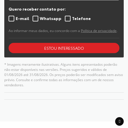
Quero receber contato por:
E-mail
Whatsapp
Telefone
Ao informar meus dados, eu concordo com a
Política de privacidade
.
ESTOU INTERESSADO
* Imagens meramente ilustrativas. Alguns itens apresentados poderão
não estar disponíveis nas versões. Preços sugeridos e válidos de
01/08/2026 até 31/08/2026. Os preços poderão ser modificados sem aviso
prévio. Consulte e confirme todas as informações com um de nossos
vendedores.