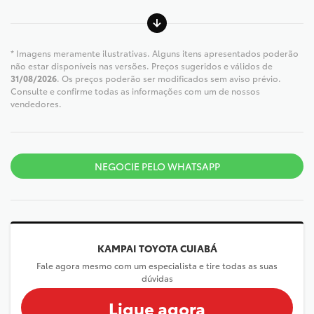
* Imagens meramente ilustrativas. Alguns itens apresentados poderão
não estar disponíveis nas versões. Preços sugeridos e válidos de
31/08/2026
. Os preços poderão ser modificados sem aviso prévio.
Consulte e confirme todas as informações com um de nossos
vendedores.
NEGOCIE PELO WHATSAPP
KAMPAI TOYOTA CUIABÁ
Fale agora mesmo com um especialista e tire todas as suas
dúvidas
Ligue agora