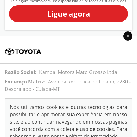
Fale agora mesmo com um especialista e tire todas as suas dúvidas
Ligue agora
Razão Social:
Kampai Motors Mato Grosso Ltda
Endereço Matriz:
Avenida República do Líbano, 2280 -
Despraiado - Cuiabá-MT
Nós utilizamos cookies e outras tecnologias para
possibilitar e aprimorar sua experiência em nosso
© Copyright 2026
site, e ao continuar navegando em nossas páginas
AutoForce - Todos os direitos reservados.
você concorda com a coleta e uso de cookies. Para
.
saber mais, visite nossa
Política de Privacidade
.