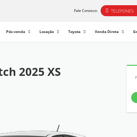
TELEFONES
Fale Conosco:
Pós-venda
Locação
Toyota
Venda Direta
G
tch 2025 XS