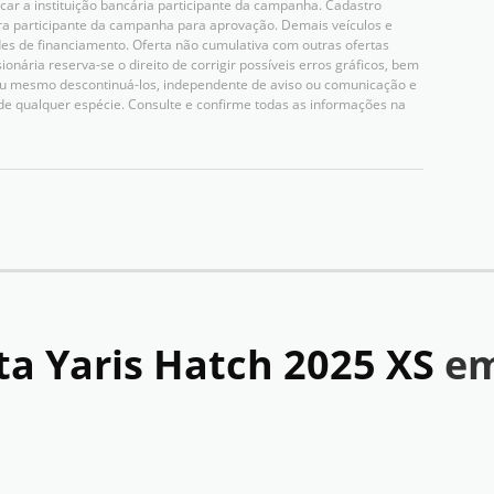
icar a instituição bancária participante da campanha. Cadastro
ceira participante da campanha para aprovação. Demais veículos e
es de financiamento. Oferta não cumulativa com outras ofertas
nária reserva-se o direito de corrigir possíveis erros gráficos, bem
 ou mesmo descontinuá-los, independente de aviso ou comunicação e
de qualquer espécie. Consulte e confirme todas as informações na
ta Yaris Hatch 2025 XS
em