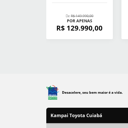
De
R$ 149.990,00
POR APENAS
R$ 129.990,00
Desacelere, seu bem maior é a vida.
Kampai Toyota Cuiabá