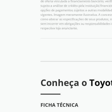
de oferta vinculada a financiamento bancário, verif
sujeito a análise de crédito pela instituição finan
opções de pagamentos sujeitos a outras modalidad
vigentes. Imagem meramente ilustrativa. A concessio
como alterar as especificações de seus produtos,
sem incorrer em obrigações ou responsabilidades 
respectiva loja anunciante.
Conheça o
Toyo
FICHA TÉCNICA