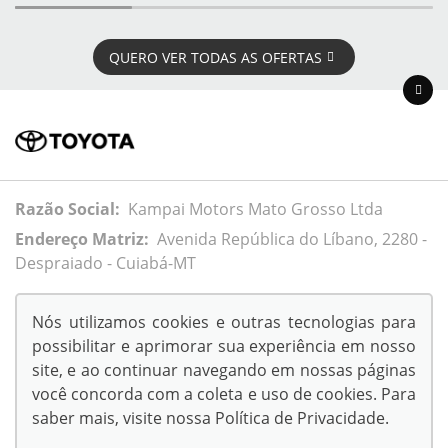
QUERO VER TODAS AS OFERTAS
Razão Social:
Kampai Motors Mato Grosso Ltda
Endereço Matriz:
Avenida República do Líbano, 2280 -
Despraiado - Cuiabá-MT
Nós utilizamos cookies e outras tecnologias para
possibilitar e aprimorar sua experiência em nosso
© Copyright 2026
site, e ao continuar navegando em nossas páginas
AutoForce - Todos os direitos reservados.
você concorda com a coleta e uso de cookies. Para
.
saber mais, visite nossa
Política de Privacidade
.