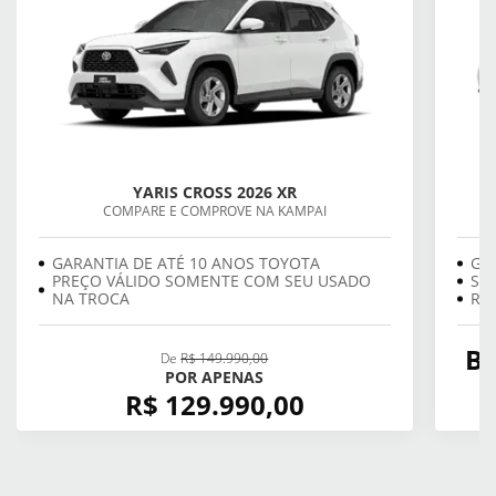
YARIS CROSS 2026 XR
COMPARE E COMPROVE NA KAMPAI
GARANTIA DE ATÉ 10 ANOS TOYOTA
GA
PREÇO VÁLIDO SOMENTE COM SEU USADO
SE
NA TROCA
REV
BÔ
De
R$ 149.990,00
POR APENAS
R$ 129.990,00