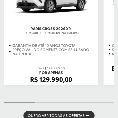
YARIS CROSS 2026 XR
COMPARE E COMPROVE NA KAMPAI
GARANTIA DE ATÉ 10 ANOS TOYOTA
GA
PREÇO VÁLIDO SOMENTE COM SEU USADO
SE
NA TROCA
RE
B
De
R$ 149.990,00
POR APENAS
R$ 129.990,00
QUERO VER TODAS AS OFERTAS