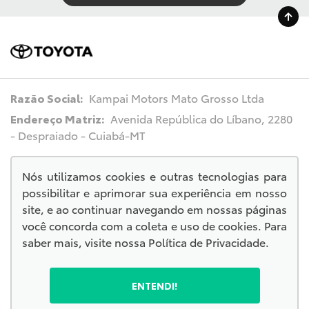
Razão Social:
Kampai Motors Mato Grosso Ltda
Endereço Matriz:
Avenida República do Líbano, 2280
- Despraiado - Cuiabá-MT
Nós utilizamos cookies e outras tecnologias para
possibilitar e aprimorar sua experiência em nosso
© Copyright 2026
site, e ao continuar navegando em nossas páginas
AutoForce - Todos os direitos reservados.
você concorda com a coleta e uso de cookies. Para
.
saber mais, visite nossa
Política de Privacidade
.
ENTENDI!
No trânsito, escolha a vida.