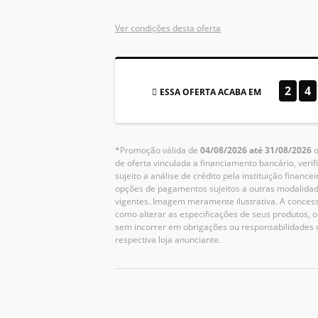
Ver condições desta oferta
2
4
ESSA OFERTA ACABA EM
*Promoção válida de
04/08/2026 até 31/08/2026
o
de oferta vinculada a financiamento bancário, verif
sujeito a análise de crédito pela instituição finan
opções de pagamentos sujeitos a outras modalidad
vigentes. Imagem meramente ilustrativa. A concessio
como alterar as especificações de seus produtos,
sem incorrer em obrigações ou responsabilidades 
respectiva loja anunciante.