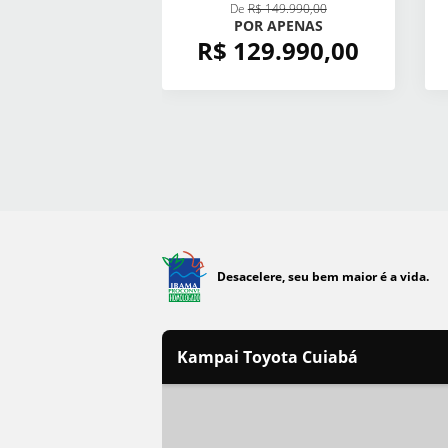
De
R$ 149.990,00
POR APENAS
R$ 129.990,00
Desacelere, seu bem maior é a vida.
Kampai Toyota Cuiabá