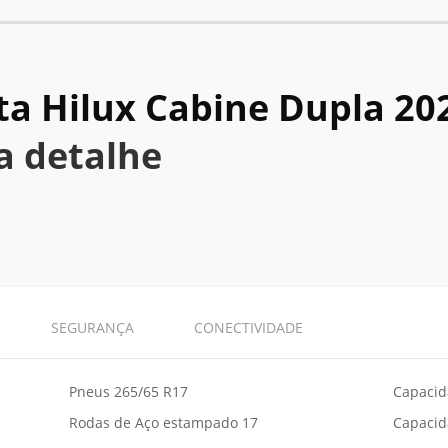
ta Hilux Cabine Dupla 20
a detalhe
SEGURANÇA
CONECTIVIDADE
Pneus 265/65 R17
Capacid
Rodas de Aço estampado 17
Capacid