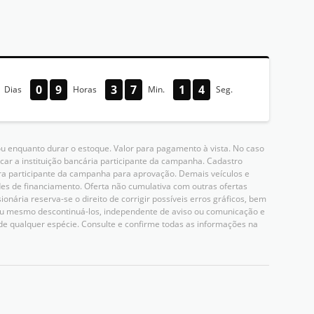
0
9
3
7
1
3
Dias
Horas
Min.
Seg.
u enquanto durar o estoque. Valor para pagamento à vista. No caso
icar a instituição bancária participante da campanha. Cadastro
ceira participante da campanha para aprovação. Demais veículos e
es de financiamento. Oferta não cumulativa com outras ofertas
nária reserva-se o direito de corrigir possíveis erros gráficos, bem
 ou mesmo descontinuá-los, independente de aviso ou comunicação e
de qualquer espécie. Consulte e confirme todas as informações na