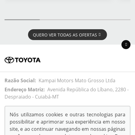
QUERO VER TODAS AS OFERTAS
Razão Social:
Kampai Motors Mato Grosso Ltda
Endereço Matriz:
Avenida República do Líbano, 2280 -
Despraiado - Cuiabá-MT
Nós utilizamos cookies e outras tecnologias para
possibilitar e aprimorar sua experiência em nosso
© Copyright 2026
site, e ao continuar navegando em nossas páginas
AutoForce - Todos os direitos reservados.