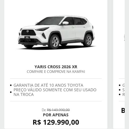
YARIS CROSS 2026 XR
COMPARE E COMPROVE NA KAMPAI
GARANTIA DE ATÉ 10 ANOS TOYOTA
GA
PREÇO VÁLIDO SOMENTE COM SEU USADO
SE
NA TROCA
REV
BÔ
De
R$ 149.990,00
POR APENAS
R$ 129.990,00