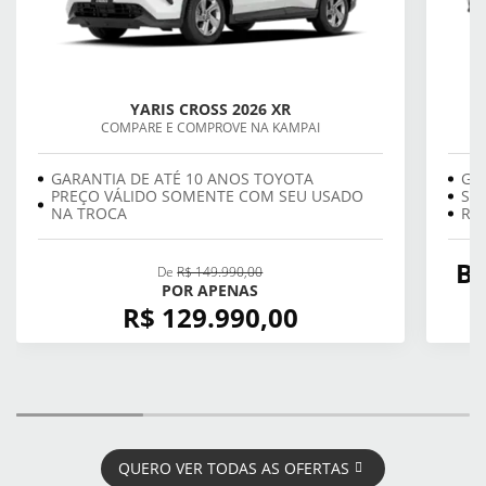
YARIS CROSS 2026 XR
COMPARE E COMPROVE NA KAMPAI
GARANTIA DE ATÉ 10 ANOS TOYOTA
GA
PREÇO VÁLIDO SOMENTE COM SEU USADO
SE
NA TROCA
REV
BÔ
De
R$ 149.990,00
POR APENAS
R$ 129.990,00
QUERO VER TODAS AS OFERTAS