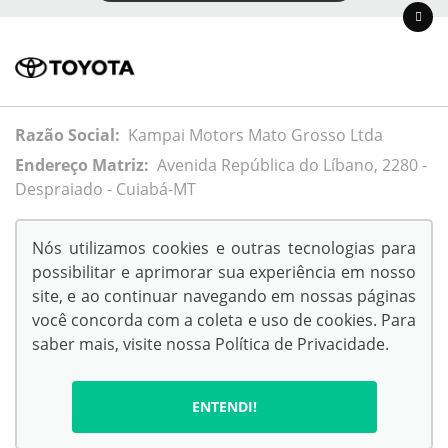
Razão Social:
Kampai Motors Mato Grosso Ltda
Endereço Matriz:
Avenida República do Líbano, 2280 -
Despraiado - Cuiabá-MT
Nós utilizamos cookies e outras tecnologias para
possibilitar e aprimorar sua experiência em nosso
© Copyright 2026
site, e ao continuar navegando em nossas páginas
AutoForce - Todos os direitos reservados.
você concorda com a coleta e uso de cookies. Para
.
saber mais, visite nossa
Política de Privacidade
.
ENTENDI!
No trânsito, escolha a vida.