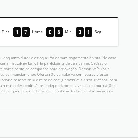
1
7
0
8
3
0
Dias
Horas
Min.
Seg.
u enquanto durar o estoque. Valor para pagamento à vista. No caso
icar a instituição bancária participante da campanha. Cadastro
ceira participante da campanha para aprovação. Demais veículos e
es de financiamento. Oferta não cumulativa com outras ofertas
nária reserva-se o direito de corrigir possíveis erros gráficos, bem
 ou mesmo descontinuá-los, independente de aviso ou comunicação e
de qualquer espécie. Consulte e confirme todas as informações na