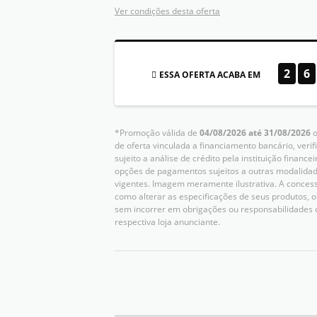
Ver condições desta oferta
2
6
ESSA OFERTA ACABA EM
*Promoção válida de
04/08/2026 até 31/08/2026
o
de oferta vinculada a financiamento bancário, verif
sujeito a análise de crédito pela instituição finan
opções de pagamentos sujeitos a outras modalidad
vigentes. Imagem meramente ilustrativa. A concessio
como alterar as especificações de seus produtos,
sem incorrer em obrigações ou responsabilidades 
respectiva loja anunciante.