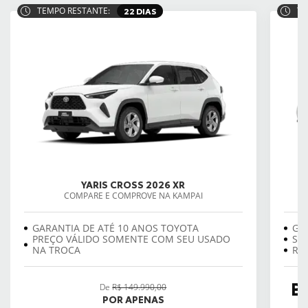
TEMPO RESTANTE:
22 DIAS
TE
YARIS CROSS 2026 XR
COMPARE E COMPROVE NA KAMPAI
GARANTIA DE ATÉ 10 ANOS TOYOTA
GA
PREÇO VÁLIDO SOMENTE COM SEU USADO
SE
NA TROCA
REV
B
De
R$ 149.990,00
POR APENAS