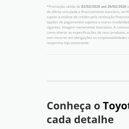
*Promoção válida de
02/02/2026 até 28/02/2026
o
de oferta vinculada a financiamento bancário, verif
sujeito a análise de crédito pela instituição finan
opções de pagamentos sujeitos a outras modalidad
vigentes. Imagem meramente ilustrativa. A concessio
como alterar as especificações de seus produtos,
sem incorrer em obrigações ou responsabilidades 
respectiva loja anunciante.
Conheça o
Toyo
cada detalhe