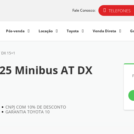
TELEFONES
Fale Conosco:
Pós-venda
Locação
Toyota
Venda Direta
G
T DX 15+1
025 Minibus AT DX
CNPJ COM 10% DE DESCONTO
GARANTIA TOYOTA 10