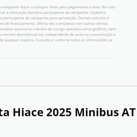
u enquanto durar o estoque. Valor para pagamento à vista. No caso
icar a instituição bancária participante da campanha. Cadastro
ceira participante da campanha para aprovação. Demais veículos e
es de financiamento. Oferta não cumulativa com outras ofertas
nária reserva-se o direito de corrigir possíveis erros gráficos, bem
 ou mesmo descontinuá-los, independente de aviso ou comunicação e
de qualquer espécie. Consulte e confirme todas as informações na
ta Hiace 2025 Minibus A