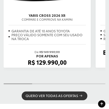
YARIS CROSS 2026 XR
COMPARE E COMPROVE NA KAMPAI
GARANTIA DE ATÉ 10 ANOS TOYOTA
GA
PREÇO VÁLIDO SOMENTE COM SEU USADO
SE
NA TROCA
RE
B
De
R$ 149.990,00
POR APENAS
R$ 129.990,00
QUERO VER TODAS AS OFERTAS