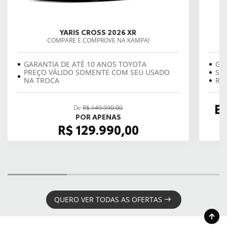
YARIS CROSS 2026 XR
COMPARE E COMPROVE NA KAMPAI
GARANTIA DE ATÉ 10 ANOS TOYOTA
GA
PREÇO VÁLIDO SOMENTE COM SEU USADO
SE
NA TROCA
REV
B
De
R$ 149.990,00
POR APENAS
R$ 129.990,00
QUERO VER TODAS AS OFERTAS