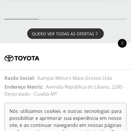
QUERO VER TODAS AS OFERTAS
Razão Social:
Kampai Motors Mato Grosso Ltda
Endereço Matriz:
Avenida República do Líbano, 2280 -
Despraiado - Cuiabá-MT
Nós utilizamos cookies e outras tecnologias para
possibilitar e aprimorar sua experiência em nosso
© Copyright 2026
site, e ao continuar navegando em nossas páginas
AutoForce - Todos os direitos reservados.