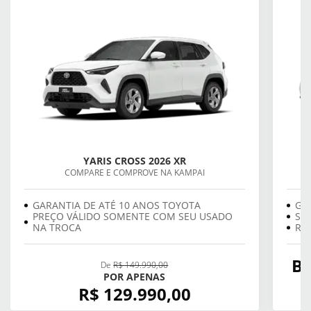
YARIS CROSS 2026 XR
COMPARE E COMPROVE NA KAMPAI
GARANTIA DE ATÉ 10 ANOS TOYOTA
GA
PREÇO VÁLIDO SOMENTE COM SEU USADO
SE
NA TROCA
REV
BÔ
De
R$ 149.990,00
POR APENAS
R$ 129.990,00