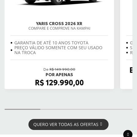
YARIS CROSS 2026 XR
COMPARE E COMPROVE NA KAMPAI
GARANTIA DE ATÉ 10 ANOS TOYOTA
GA
PREÇO VÁLIDO SOMENTE COM SEU USADO
SE
NA TROCA
REV
B
De
R$ 149.990,00
POR APENAS
R$ 129.990,00
QUERO VER TODAS AS OFERTAS