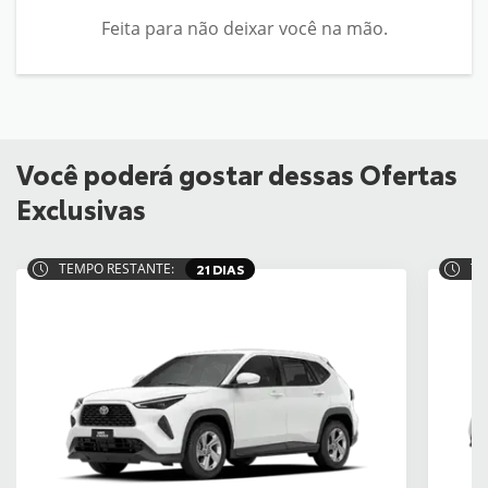
Feita para não deixar você na mão.
Você poderá gostar dessas Ofertas
Exclusivas
TEMPO RESTANTE:
21 DIAS
TE