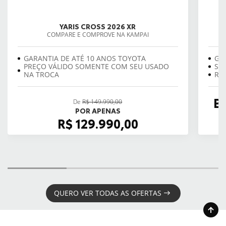
YARIS CROSS 2026 XR
COMPARE E COMPROVE NA KAMPAI
GARANTIA DE ATÉ 10 ANOS TOYOTA
GA
PREÇO VÁLIDO SOMENTE COM SEU USADO
SE
NA TROCA
REV
B
De
R$ 149.990,00
POR APENAS
R$ 129.990,00
QUERO VER TODAS AS OFERTAS