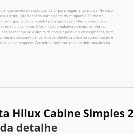
u enquanto durar o estoque. Valor para pagamento à vista. No caso
icar a instituição bancária participante da campanha. Cadastro
ceira participante da campanha para aprovação. Demais veículos e
es de financiamento. Oferta não cumulativa com outras ofertas
nária reserva-se o direito de corrigir possíveis erros gráficos, bem
 ou mesmo descontinuá-los, independente de aviso ou comunicação e
de qualquer espécie. Consulte e confirme todas as informações na
ta Hilux Cabine Simples 
da detalhe