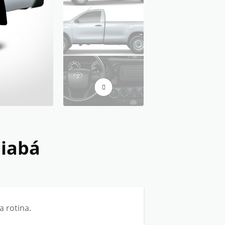
iabá
a rotina.