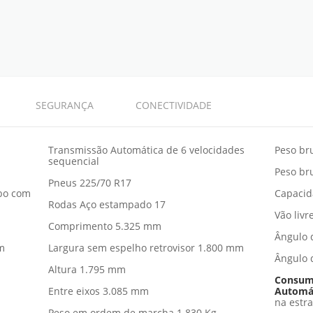
SEGURANÇA
CONECTIVIDADE
Transmissão Automática de 6 velocidades
Peso bru
sequencial
Peso br
Pneus 225/70 R17
rbo com
Capacid
Rodas Aço estampado 17
Vão liv
Comprimento 5.325 mm
Ângulo 
m
Largura sem espelho retrovisor 1.800 mm
Ângulo 
Altura 1.795 mm
Consumo
Entre eixos 3.085 mm
Automá
na estr
Peso em ordem de marcha 1.830 Kg