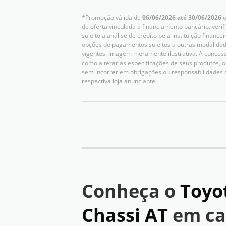
*Promoção válida de
06/06/2026 até 30/06/2026
o
de oferta vinculada a financiamento bancário, verif
sujeito a análise de crédito pela instituição finan
opções de pagamentos sujeitos a outras modalidad
vigentes. Imagem meramente ilustrativa. A concessio
como alterar as especificações de seus produtos,
sem incorrer em obrigações ou responsabilidades 
respectiva loja anunciante.
Conheça o
Toyo
Chassi AT
em ca