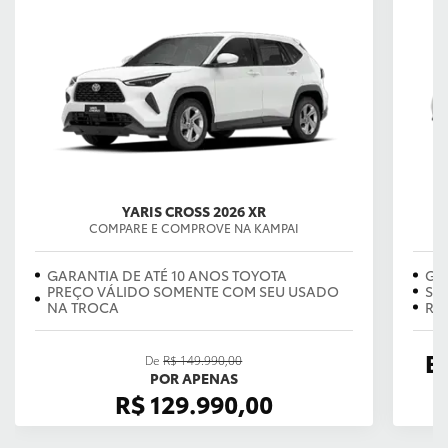
YARIS CROSS 2026 XR
COMPARE E COMPROVE NA KAMPAI
GARANTIA DE ATÉ 10 ANOS TOYOTA
GA
PREÇO VÁLIDO SOMENTE COM SEU USADO
SE
NA TROCA
RE
B
De
R$ 149.990,00
POR APENAS
R$ 129.990,00