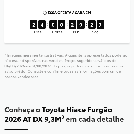
ESSA OFERTA ACABA EM
2
4
0
0
2
9
2
7
Dias
Horas
Min.
Seg.
* Imagens meramente ilustrativas. Alguns itens apresentados poderão
não estar disponíveis nas versões. Preços sugeridos e válidos de
04/08/2026 até 31/08/2026
Os preços poderão ser modificados sem
aviso prévio. Consulte e confirme todas as informações com um de
nossos vendedores.
Conheça o
Toyota Hiace Furgão
2026 AT DX 9,3M³
em cada detalhe