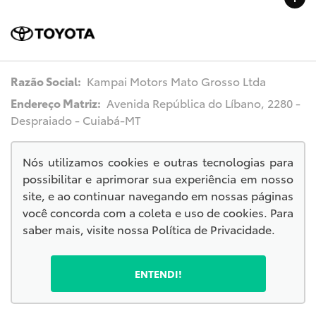
Razão Social:
Kampai Motors Mato Grosso Ltda
Endereço Matriz:
Avenida República do Líbano, 2280 -
Despraiado - Cuiabá-MT
Nós utilizamos cookies e outras tecnologias para
possibilitar e aprimorar sua experiência em nosso
© Copyright 2026
site, e ao continuar navegando em nossas páginas
AutoForce - Todos os direitos reservados.
você concorda com a coleta e uso de cookies. Para
.
saber mais, visite nossa
Política de Privacidade
.
ENTENDI!
No trânsito, escolha a vida.